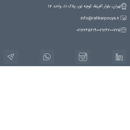
تهران، بلوار آفریقا، کوچه تور، پلاک 11، واحد 17
info@rahkarpouya.ir
02122656190
02126200725
راهکارپویا با ارائه محصولات دانش بنیان در صنایع مختلف به رشد و توسعه
کسب و کارها کمک میکند. راهکارهوشمند به عنوان اولین سامانه یکپارچه
سازی و هوشمندسازی معادن از محصولات و خدمات راهکارپویا میباشد که
افتخار کسب عنوان دانش بنیان را به خود اختصاص داده است. این محصول
با استفاده از روش هایی نوین به صنعت بزرگ معادن در کشور برای ارتقاء به