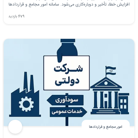
افزایش خطا، تأخیر و دوباره‌کاری می‌شود. سامانه امور مجامع و قراردادها
و به‌ویژه ماژول سامانه مدیریت قراردادها راهکاری نوین برای مدیریت
479 بازدید
کامل چرخه عمر قرارداد (Contract Lifecycle Management) در
پروژه‌های پیمانکاری ارائه می‌دهد.
امور مجامع و قراردادها