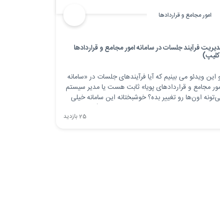
امور مجامع و قراردادها
یریت فرآیند جلسات در سامانه امور مجامع و قراردادها
کلیپ)
 این ویدئو می بینیم که آیا فرآیندهای جلسات در «سامانه
ور مجامع و قراردادهای پویا» ثابت هست یا مدیر سیستم
‌تونه اون‌ها رو تغییر بده؟ خوشبختانه این سامانه خیلی
عطاف‌پذیر طراحی شده. چون توسعه اون کاملاً توسط تیم
25 بازدید
خلی شرکت راهکار پویا انجام شده، امکان شخصی‌سازی
ش‌های مختلف سیستم وجود داره.