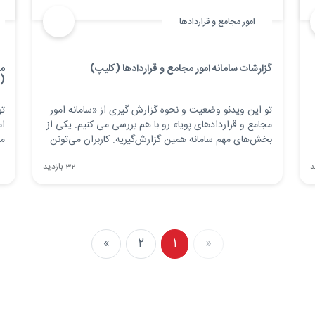
امور مجامع و قراردادها
گزارشات سامانه امور مجامع و قراردادها (کلیپ)
مد
(
تو این ویدئو وضعیت و نحوه گزارش گیری از «سامانه امور
تو
مجامع و قراردادهای پویا» رو با هم بررسی می کنیم. یکی از
ام
بخش‌های مهم سامانه همین گزارش‌گیریه. کاربران می‌تونن
می
از اطلاعات مختلف جلسه مثل مُصَوَبات، اقدامات، مدعوین یا
ان
32 بازدید
دستور جلسات گزارش‌های مختلفی بگیرن؛ هم به صورت
دا
لیستی و هم تحلیلی .
بخ
»
2
1
«