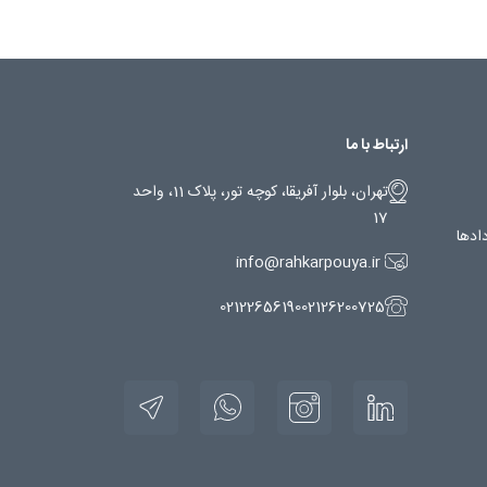
ارتباط با ما
تهران، بلوار آفریقا، کوچه تور، پلاک 11، واحد
17
دادها
info@rahkarpouya.ir
02122656190
02126200725