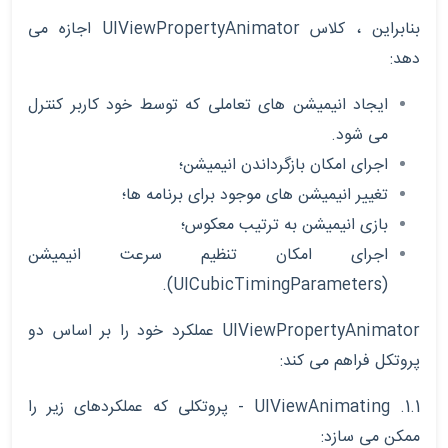
بنابراین ، کلاس
UIViewPropertyAnimator
اجازه می
دهد:
ایجاد انیمیشن های تعاملی که توسط خود کاربر کنترل
می شود.
اجرای امکان بازگرداندن انیمیشن؛
تغییر انیمیشن های موجود برای برنامه ها؛
بازی انیمیشن به ترتیب معکوس؛
اجرای امکان تنظیم سرعت انیمیشن
).
UICubicTimingParameters
(
UIViewPropertyAnimator
عملکرد خود را بر اساس دو
پروتکل فراهم می کند:
1.1.
UIViewAnimating
- پروتکلی که عملکردهای زیر را
ممکن می سازد: