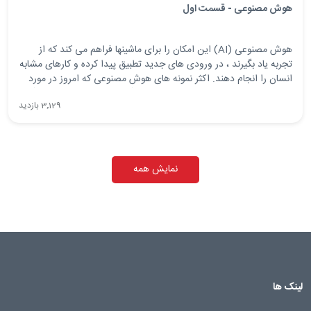
هوش مصنوعی - قسمت اول
هوش مصنوعی (AI) این امکان را برای ماشینها فراهم می کند که از
تجربه یاد بگیرند ، در ورودی های جدید تطبیق پیدا کرده و کارهای مشابه
انسان را انجام دهند. اکثر نمونه های هوش مصنوعی که امروز در مورد
آنها می شنوید - از رایانه های شطرنج بازی گرفته تا اتومبیل های رانندگی
3٬129 بازدید
- به یادگیری عمیق و پردازش زبان طبیعی بسیار متکی هستند.
نمایش همه
لینک ها