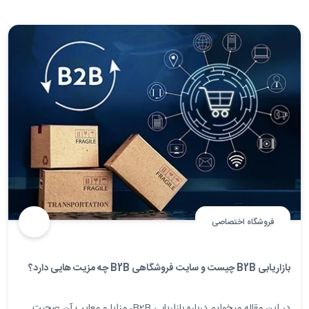
فروشگاه اختصاصی
بازاریابی B2B چیست و سایت فروشگاهی B2B چه مزیت هایی دارد؟
در این مقاله میخوایم درباره بازاریابی B2B، مزایا و معایب آن صحبت