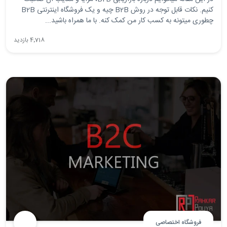
کنیم. نکات قابل توجه در روش B2B چیه و یک فروشگاه اینترنتی B2B
چطوری میتونه به کسب کار من کمک کنه. با ما همراه باشید...
4٬718 بازدید
فروشگاه اختصاصی