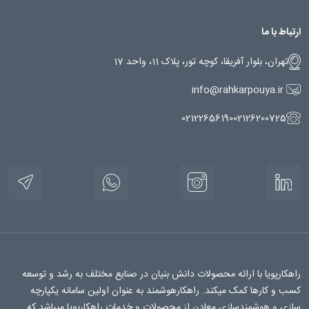
ارتباط با ما
تهران، بلوار آفریقا، کوچه تور، پلاک 11، واحد 17
info@rahkarpouya.ir
02122656190
02126200725
راهکارپویا با ارائه محصولات دانش بنیان در صنایع مختلف به رشد و توسعه
کسب و کارها کمک میکند. راهکارهوشمند به عنوان اولین سامانه یکپارچه
سازی و هوشمندسازی معادن از محصولات و خدمات راهکارپویا میباشد که